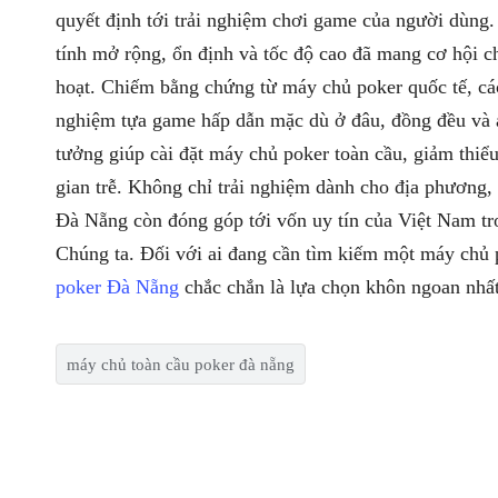
quyết định tới trải nghiệm chơi game của người dùng
tính mở rộng, ổn định và tốc độ cao đã mang cơ hội c
hoạt. Chiếm bằng chứng từ máy chủ poker quốc tế, các
nghiệm tựa game hấp dẫn mặc dù ở đâu, đồng đều và a
tưởng giúp cài đặt máy chủ poker toàn cầu, giảm thiểu
gian trễ. Không chỉ trải nghiệm dành cho địa phương,
Đà Nẵng còn đóng góp tới vốn uy tín của Việt Nam t
Chúng ta. Đối với ai đang cần tìm kiếm một máy chủ 
poker Đà Nẵng
chắc chắn là lựa chọn khôn ngoan nhất
máy chủ toàn cầu poker đà nẵng