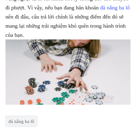
đi phượt. Vì vậy, nếu bạn đang băn khoăn
đà nẵng ba lô
nên đi đâu, câu trả lời chính là những điểm đến đó sẽ
mang lại những trải nghiệm khó quên trong hành trình
của bạn.
đà nẵng ba lô