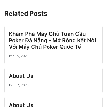
Related Posts
Khám Phá Máy Chủ Toàn Cầu
Poker Đà Nẵng - Mở Rộng Kết Nối
Với Máy Chủ Poker Quốc Tế
Feb 15, 2026
About Us
Feb 12, 2026
About Us